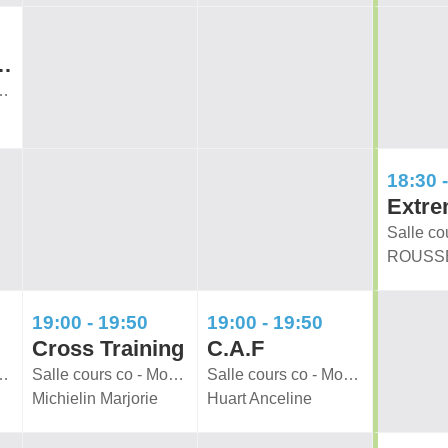
 Training
co - Move & Heal
18:30 
Extr
19:00 - 19:50
19:00 - 19:50
Cross Training
C.A.F
co - Move & Heal
Salle cours co - Move & Heal
Salle cours co - Move & Heal
Michielin Marjorie
Huart Anceline