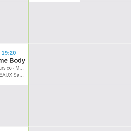
- 19:20
eme Body
Salle cours co - Move & Heal
ROUSSEAUX Sarah