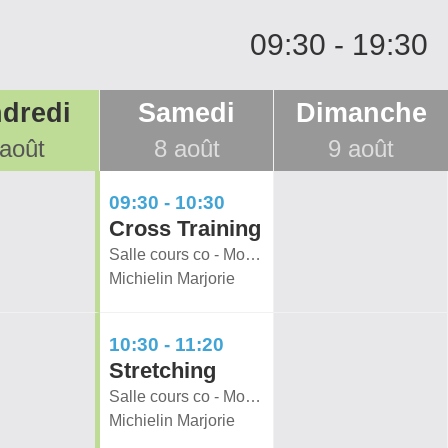
09:30
-
19:30
dredi
Samedi
Dimanche
 août
8 août
9 août
09:30 - 10:30
Cross Training
Salle cours co - Move & Heal
Michielin Marjorie
10:30 - 11:20
Stretching
Salle cours co - Move & Heal
Michielin Marjorie