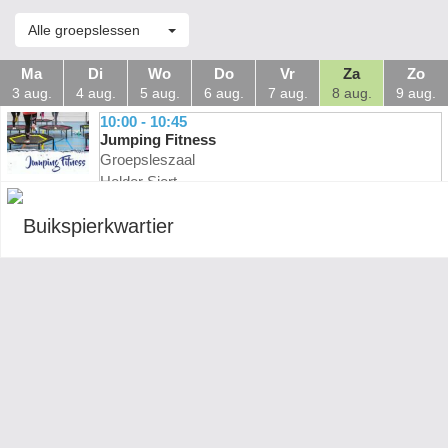
Alle groepslessen
Ma
Di
Wo
Do
Vr
Za
Zo
3 aug.
4 aug.
5 aug.
6 aug.
7 aug.
8 aug.
9 aug.
10:00 - 10:45
Jumping Fitness
Groepsleszaal
Helder Siert
10:15 - 10:30
Buikspierkwartier
Fitness zaal
Van De Langenberg Bas