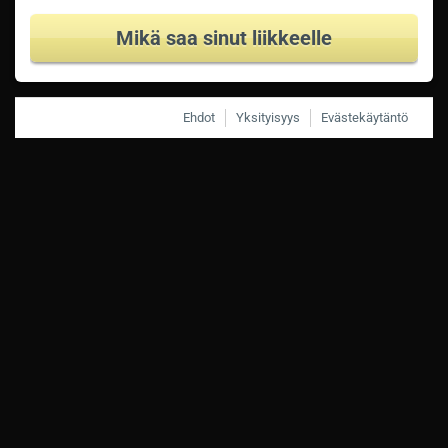
Mikä saa sinut liikkeelle
Ehdot
Yksityisyys
Evästekäytäntö