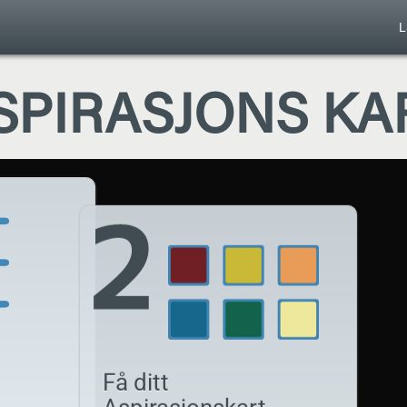
L
SPIRASJONS KA
Få ditt