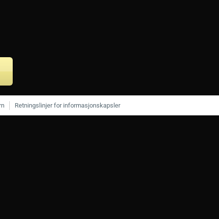
rn
Retningslinjer for informasjonskapsler