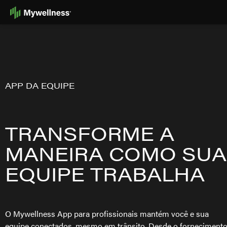
Skip
to
Content
APP DA EQUIPE
TRANSFORME A
MANEIRA COMO SUA
EQUIPE TRABALHA
O Mywellness App para profissionais mantém você e sua
equipe conectados, mesmo em trânsito. Desde o forneciment