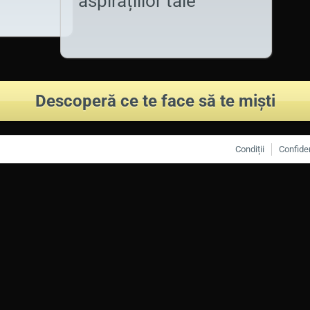
aspirațiilor tale
Descoperă ce te face să te miști
Condiții
Confiden