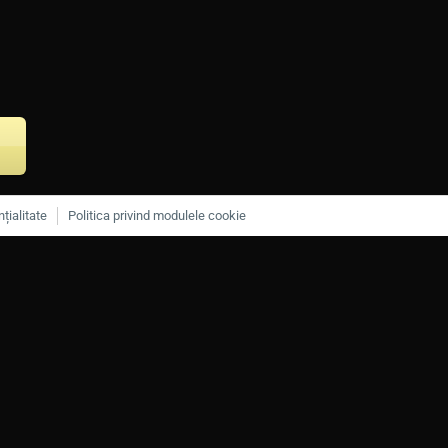
țialitate
Politica privind modulele cookie