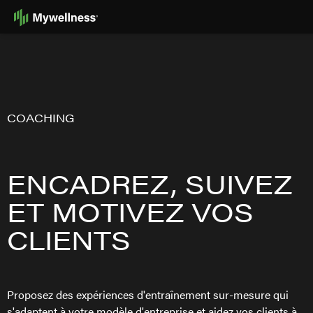
Skip
to
Content
COACHING
ENCADREZ, SUIVEZ
ET MOTIVEZ VOS
CLIENTS
Proposez des expériences d'entraînement sur-mesure qui
s'adaptent à votre modèle d'entreprise et aidez vos clients à