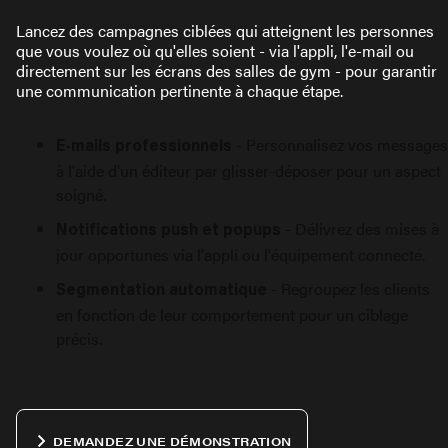
Lancez des campagnes ciblées qui atteignent les personnes
que vous voulez où qu'elles soient - via l'appli, l'e-mail ou
directement sur les écrans des salles de gym - pour garantir
une communication pertinente à chaque étape.
- Personnalisez vos messages
E-mails professionnels
à l'aide d'un éditeur par glisser-déposer pour un aspect
soigné.
- Délivrez des mises à
Notifications push et popups
jour opportunes via l'appli ou l'équipement connecté.
- Regroupez les clients
Segmentation automatique
en fonction de leur comportement pour un ciblage
précis.
DEMANDEZ UNE DÉMONSTRATION