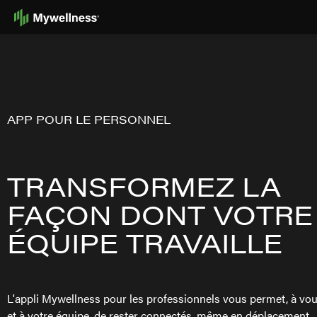
Skip
to
Content
APP POUR LE PERSONNEL
TRANSFORMEZ LA
FAÇON DONT VOTRE
ÉQUIPE TRAVAILLE
L'appli Mywellness pour les professionnels vous permet, à vo
et à votre équipe, de rester connectés, même en déplacement.